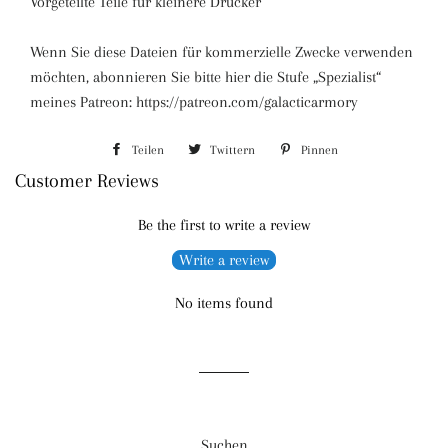
Vorgeteilte Teile für kleinere Drucker
Wenn Sie diese Dateien für kommerzielle Zwecke verwenden
möchten, abonnieren Sie bitte hier die Stufe „Spezialist“
meines Patreon: https://patreon.com/galacticarmory
Teilen
Auf
Twittern
Auf
Pinnen
Auf
Customer Reviews
Facebook
Twitter
Pinterest
teilen
twittern
pinnen
Be the first to write a review
Write a review
No items found
Suchen